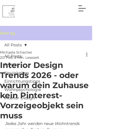
Beitrag
All Posts
Michaela Schacher
All Posts
20. Feb.
2 Min. Lesezeit
Interior Design
Trends
Trends 2026 - oder
Neuigkeiten
Einrichtungstipps
warum dein Zuhause
Wohnpsychologie
kein Pinterest-
Interior Design
Vorzeigeobjekt sein
muss
Jedes Jahr werden neue Wohntrends 