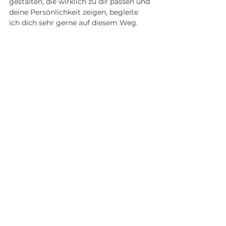
gestalten, die wirklich zu dir passen und 
deine Persönlichkeit zeigen, begleite 
ich dich sehr gerne auf diesem Weg.
Denn dein Zuhause ist kein Trend. Es ist 
dein Leben.
„Habe nichts in deinem Haus, 
von dem du nicht glaubst, dass es 
nützlich ist oder das du nicht für 
schön hälst.“ - William Morris